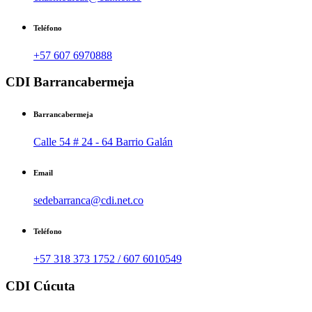
Teléfono
+57 607 6970888
CDI Barrancabermeja
Barrancabermeja
Calle 54 # 24 - 64 Barrio Galán
Email
sedebarranca@cdi.net.co
Teléfono
+57 318 373 1752 / 607 6010549
CDI Cúcuta