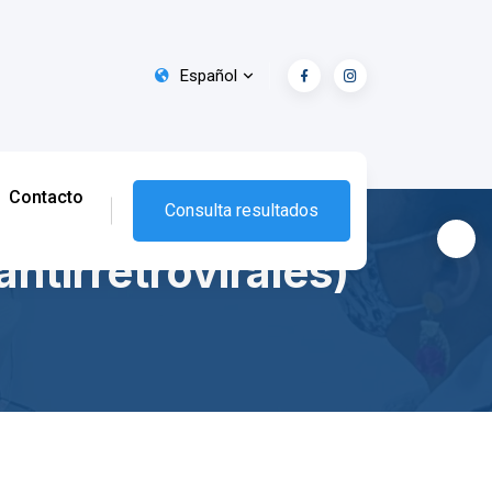
Español
Contacto
Consulta resultados
tirretrovirales)