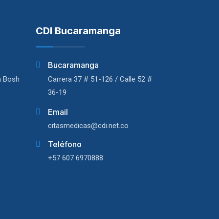
CDI Bucaramanga
Bucaramanga
a Bosh
Carrera 37 # 51-126 / Calle 52 #
36-19
Email
citasmedicas@cdi.net.co
Teléfono
+57 607 6970888