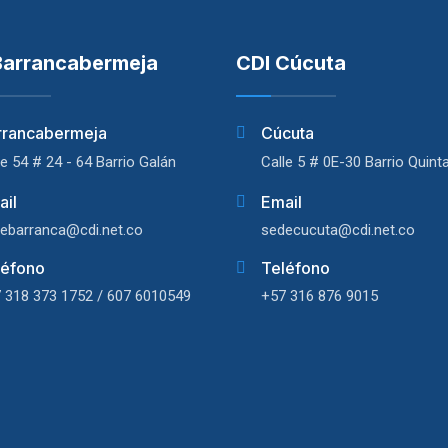
Barrancabermeja
CDI Cúcuta
rrancabermeja
Cúcuta
le 54 # 24 - 64 Barrio Galán
Calle 5 # 0E-30 Barrio Quint
ail
Email
ebarranca@cdi.net.co
sedecucuta@cdi.net.co
léfono
Teléfono
 318 373 1752 / 607 6010549
+57 316 876 9015