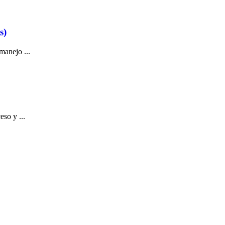
s)
manejo ...
so y ...