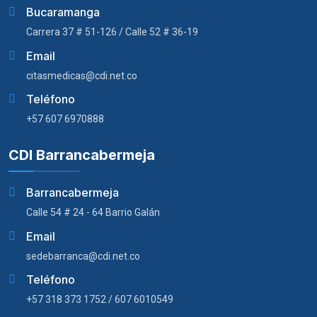
Bucaramanga
Carrera 37 # 51-126 / Calle 52 # 36-19
Email
citasmedicas@cdi.net.co
Teléfono
+57 607 6970888
CDI Barrancabermeja
Barrancabermeja
Calle 54 # 24 - 64 Barrio Galán
Email
sedebarranca@cdi.net.co
Teléfono
+57 318 373 1752 / 607 6010549