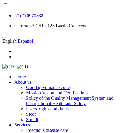
57 (7) 6970888
Carrera 37 # 51 - 126 Barrio Cabecera
English
Español
Home
About us
Good governance code
Mission Vision and Certifications
Policy of the Quality Management System and
Occupational Health and Safety
Users' rights and duties
Sicof
Sarlaft
Services
Infectious disease care