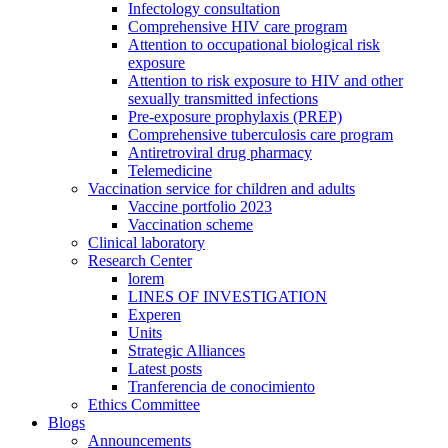
Infectology consultation
Comprehensive HIV care program
Attention to occupational biological risk
exposure
Attention to risk exposure to HIV and other
sexually transmitted infections
Pre-exposure prophylaxis (PREP)
Comprehensive tuberculosis care program
Antiretroviral drug pharmacy
Telemedicine
Vaccination service for children and adults
Vaccine portfolio 2023
Vaccination scheme
Clinical laboratory
Research Center
lorem
LINES OF INVESTIGATION
Experen
Units
Strategic Alliances
Latest posts
Tranferencia de conocimiento
Ethics Committee
Blogs
Announcements