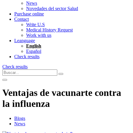
News
Novedades del sector Salud
Purchase online
Contact
Write U.S
Medical History Request
Work with us
Leanguage
English
Español
Check results
Check results
Ventajas de vacunarte contra
la influenza
Blogs
News